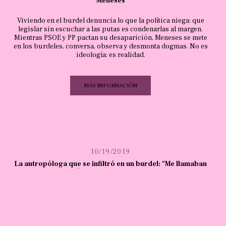
Meneses
Viviendo en el burdel denuncia lo que la política niega: que
legislar sin escuchar a las putas es condenarlas al margen.
Mientras PSOE y PP pactan su desaparición, Meneses se mete
en los burdeles, conversa, observa y desmonta dogmas. No es
ideología: es realidad.
MÁS INFORMACIÓN
10/19/2019
La antropóloga que se infiltró en un burdel: "Me llamaban
puta sólo por estar junto a ellas"
Armada con una libreta y un boli, una profesora de la
Universidad Pontificia Comillas se infiltró durante un mes en
varios clubes de España para conocer el mundo de la
prostitución desde dentro.